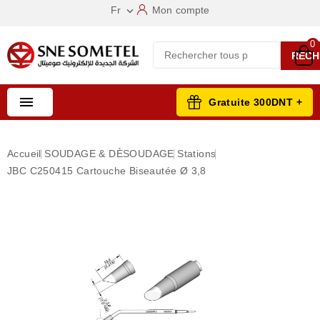
Fr
Mon compte

0
RECH

Gratuite 300DNT +
Accueil
SOUDAGE & DÈSOUDAGE
Stations
JBC C250415 Cartouche Biseautée Ø 3,8