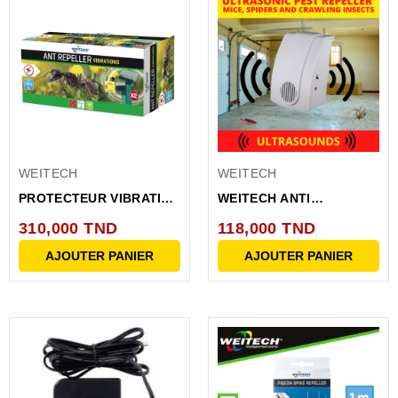
WEITECH
WEITECH
PROTECTEUR VIBRATION
WEITECH ANTI
SOLAIRE JARDINS
NUISEURS A ULTRA
310,000 TND
118,000 TND
SONS 60M
AJOUTER PANIER
AJOUTER PANIER