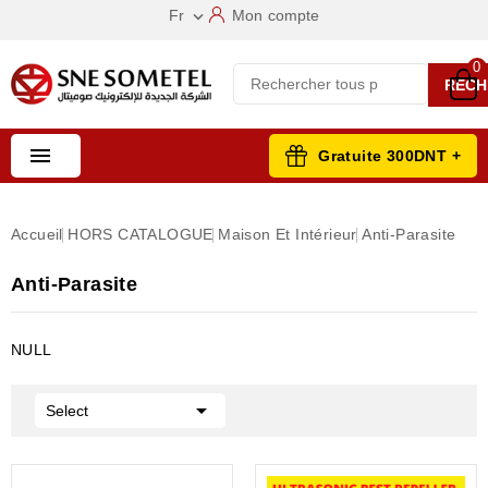
Fr
Mon compte

0
RECH

Gratuite 300DNT +
Accueil
HORS CATALOGUE
Maison Et Intérieur
Anti-Parasite
Anti-Parasite
NULL

Select