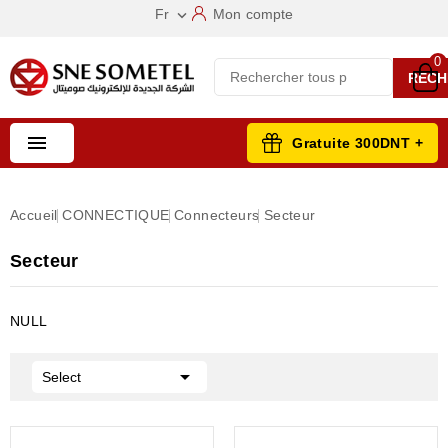
Fr
Mon compte

0
RECH

Gratuite 300DNT +
Accueil
CONNECTIQUE
Connecteurs
Secteur
Secteur
NULL

Select