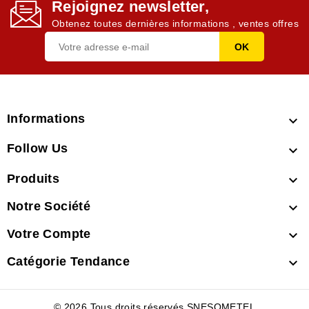
Rejoignez newsletter,
Obtenez toutes dernières informations , ventes offres
Informations

Follow Us

Produits

Notre Société

Votre Compte

Catégorie Tendance

© 2026 Tous droits réservés SNESOMETEL