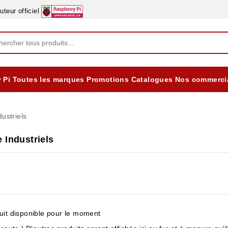
eur officiel
 Pi
Toutes les marques
Promotions
Catalogues
Nos commerci
EQUIPEMENTS DIDACTIQUES
ALIMENTATIONS ÈLECTRIQUE & BATTERES
Formation sur la Sécurité Electrique 2025
ustriels
 Industriels
it disponible pour le moment