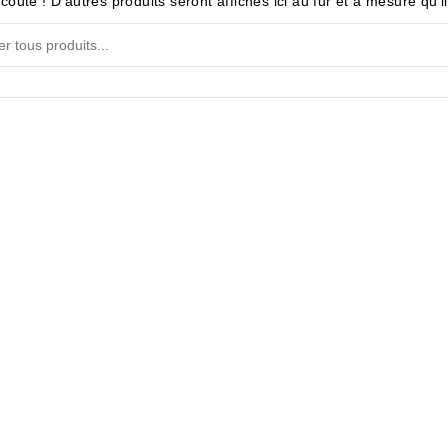
coute ! D'autres produits seront affichés ici au fur et à mesure qu'i