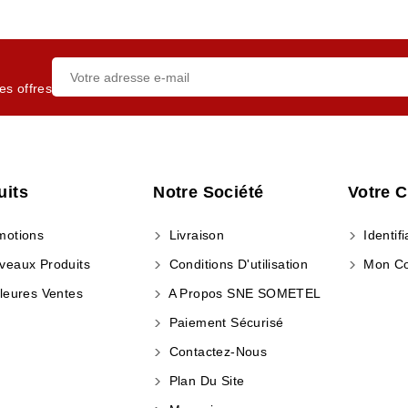
es offres
uits
Notre Société
Votre 
otions
Livraison
Identifi
eaux Produits
Conditions D'utilisation
Mon C
leures Ventes
A Propos SNE SOMETEL
Paiement Sécurisé
Contactez-Nous
Plan Du Site