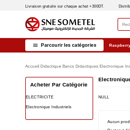
Livraison gratuite sur chaque achat +300DT. Distribut

Parcourir les catégories
Raspberry
INSTRUMENTS DE MESURE
MATERIELS CIRCUIT IMPRIMÈ & SOUDAGE
RÈGULATEURS & VARIATEURS DE VITESSE
NETTOYANTS, LUBRIFIANTS ...
Accueil
Didactique
Bancs Didactiques
Electronique Ind
Electronique
Acheter Par Catégorie
ELECTRICITE
NULL
Electronique Industriels
Aucun produ