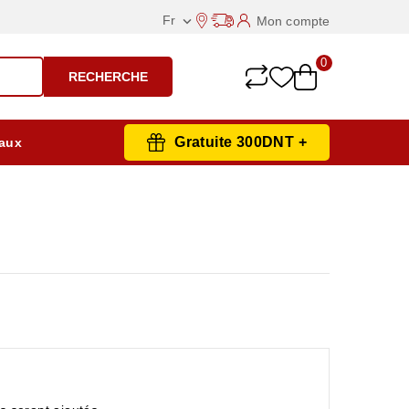
Fr
Mon compte

0
RECHERCHE
Gratuite 300DNT +
aux