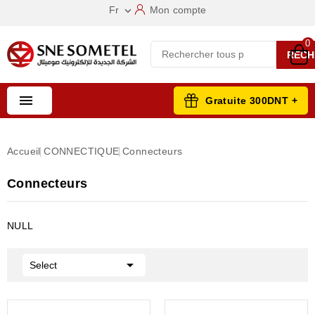
Fr
Mon compte

0
RECH

Gratuite 300DNT +
Accueil
CONNECTIQUE
Connecteurs
Connecteurs
NULL

Select