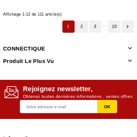
Affichage 1-12 de 111 article(s)
…

1
2
3
10

CONNECTIQUE

Produit Le Plus Vu
Rejoignez newsletter,
Obtenez toutes dernières informations , ventes offres