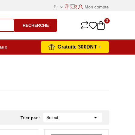
Fr
Mon compte

0
RECHERCHE
Gratuite 300DNT +
aux

Select
Trier par :