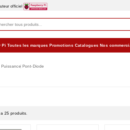
eur officiel
 Pi
Toutes les marques
Promotions
Catalogues
Nos commerci
EQUIPEMENTS DIDACTIQUES
ALIMENTATIONS ÈLECTRIQUE & BATTERES
Formation sur la Sécurité Electrique 2025
Puissance
Pont-Diode
y a 25 produits.