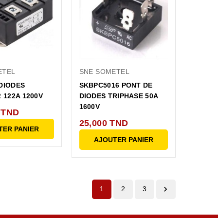
ETEL
SNE SOMETEL
DIODES
SKBPC5016 PONT DE
2 122A 1200V
DIODES TRIPHASE 50A
1600V
 TND
25,000 TND
TER PANIER
AJOUTER PANIER

1
2
3