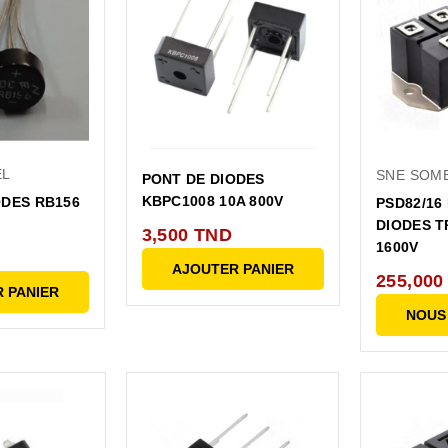
EL
SNE SOM
PONT DE DIODES
KBPC1008 10A 800V
ODES RB156
PSD82/16
DIODES T
3,500 TND
1600V
AJOUTER PANIER
255,000
 PANIER
NOUS