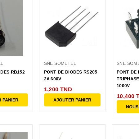
EL
SNE SOMETEL
SNE SOM
ODES RB152
PONT DE DIODES RS205
PONT DE 
2A 600V
TRIPHASE
1000V
1,200 TND
10,400 
 PANIER
AJOUTER PANIER
NOUS