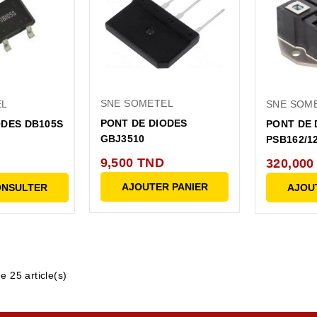
SNE SOMETEL
EL
SNE SOM
PONT DE DIODES
ODES DB105S
PONT DE 
GBJ3510
PSB162/1
9,500 TND
320,000
AJOUTER PANIER
ONSULTER
AJOU
e 25 article(s)