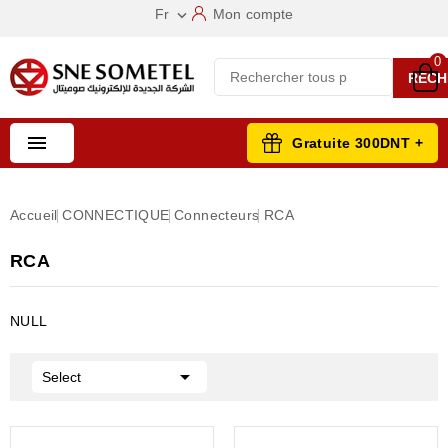
Fr
Mon compte

0
RECH

Gratuite 300DNT +
Accueil
CONNECTIQUE
Connecteurs
RCA
RCA
NULL

Select