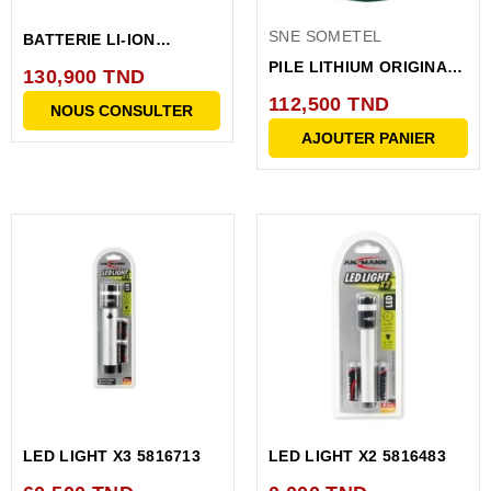
SNE SOMETEL
BATTERIE LI-ION
3X18650 LS3P ST1 3.6V...
PILE LITHIUM ORIGINAL
130,900 TND
LS33600
112,500 TND
NOUS CONSULTER
AJOUTER PANIER
LED LIGHT X3 5816713
LED LIGHT X2 5816483