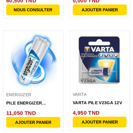
60,500 TND
0,000 TND
NOUS CONSULTER
AJOUTER PANIER
VARTA
ENERGIZER
VARTA PILE V23GA 12V
PILE ENERGIZER
LITHIUM L92BP2 LR03
4,950 TND
11,050 TND
U92BP2
AJOUTER PANIER
AJOUTER PANIER