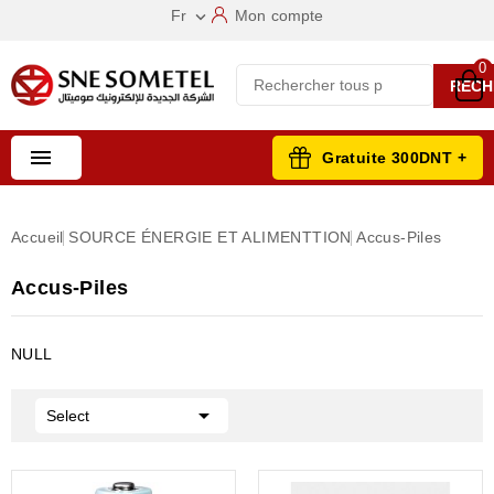
Fr
Mon compte

0
RECH

Gratuite 300DNT +
Accueil
SOURCE ÉNERGIE ET ALIMENTTION
Accus-Piles
Accus-Piles
NULL

Select