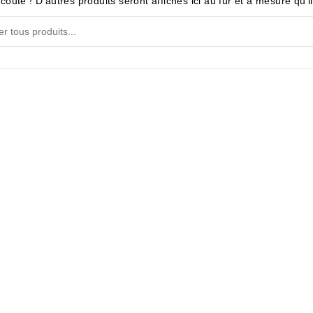
coute ! D'autres produits seront affichés ici au fur et à mesure qu'i