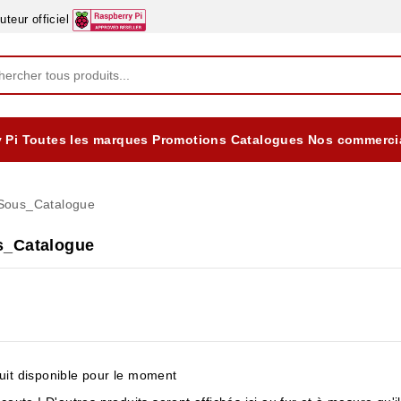
eur officiel
 Pi
Toutes les marques
Promotions
Catalogues
Nos commerci
EQUIPEMENTS DIDACTIQUES
ALIMENTATIONS ÈLECTRIQUE & BATTERES
Formation sur la Sécurité Electrique 2025
Sous_Catalogue
s_Catalogue
it disponible pour le moment