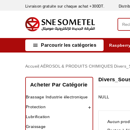
Livraison gratuite sur chaque achat +300DT. Distribut

Parcourir les catégories
Raspberry
INSTRUMENTS DE MESURE
MATERIELS CIRCUIT IMPRIMÈ & SOUDAGE
RÈGULATEURS & VARIATEURS DE VITESSE
NETTOYANTS, LUBRIFIANTS ...
Accueil
AÉROSOL & PRODUITS CHIMIQUES
Divers_
Divers_Sou
Acheter Par Catégorie
Brassage Industrie électronique
NULL
Protection

Lubrification
Aucun produ
Graissage