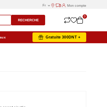
Fr
Mon compte

0
RECHERCHE
Gratuite 300DNT +
aux