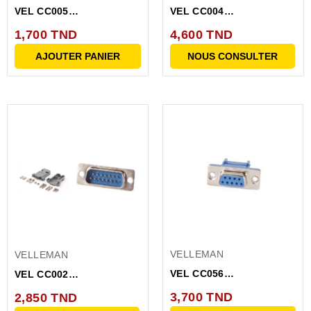
VEL CC005
VEL CC004
CONNECTEUR DB9
CONNECTEUR DB37
1,700 TND
4,600 TND
FEMELLE
MALE
AJOUTER PANIER
NOUS CONSULTER
VELLEMAN
VELLEMAN
VEL CC056
VEL CC002
CONNECTEUR DB9
CONNECTEUR SUB-D
3,700 TND
2,850 TND
FEMELLE A SERTIR
MALE 15BR...