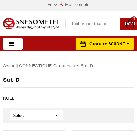
Fr
Mon compte

0
RECH

Gratuite 300DNT +
Accueil
CONNECTIQUE
Connecteurs
Sub D
Sub D
NULL

Select