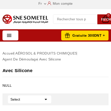
Fr
Mon compte

0
RECH

Gratuite 300DNT +
Accueil
AÉROSOL & PRODUITS CHIMIQUES
Agent De Démoulage
Avec Silicone
Avec Silicone
NULL

Select