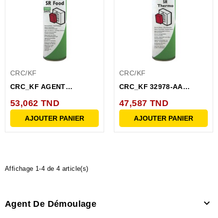
CRC/KF
CRC/KF
CRC_KF AGENT
CRC_KF 32978-AA
DEMOULAGE AVEC
AGENT DEMOULAGE
53,062 TND
47,587 TND
SILICONE SR FOOD
AVEC...
AJOUTER PANIER
AJOUTER PANIER
Affichage 1-4 de 4 article(s)

Agent De Démoulage