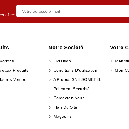
es offres
uits
Notre Société
Votre 
otions
Livraison
Identifi
eaux Produits
Conditions D'utilisation
Mon C
leures Ventes
A Propos SNE SOMETEL
Paiement Sécurisé
Contactez-Nous
Plan Du Site
Magasins