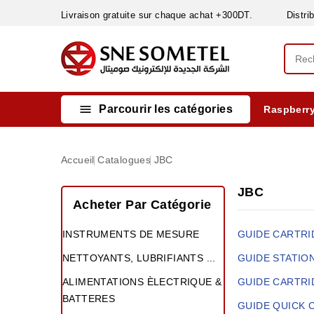
Livraison gratuite sur chaque achat +300DT. Distribut

Parcourir les catégories
Raspberry
INSTRUMENTS DE MESURE
MATERIELS CIRCUIT IMPRIMÈ & SOUDAGE
RÈGULATEURS & VARIATEURS DE VITESSE
NETTOYANTS, LUBRIFIANTS ...
Accueil
Catalogues
JBC
JBC
Acheter Par Catégorie
INSTRUMENTS DE MESURE
GUIDE
CARTRI
NETTOYANTS, LUBRIFIANTS ...
GUIDE
STATIO
ALIMENTATIONS ÈLECTRIQUE &
GUIDE
CARTRI
BATTERES
GUIDE
QUICK 