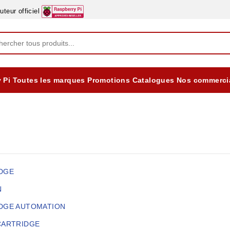
eur officiel
 Pi
Toutes les marques
Promotions
Catalogues
Nos commerci
EQUIPEMENTS DIDACTIQUES
ALIMENTATIONS ÈLECTRIQUE & BATTERES
Formation sur la Sécurité Electrique 2025
DGE
N
DGE AUTOMATION
CARTRIDGE