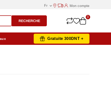
Fr
Mon compte

0
RECHERCHE
Gratuite 300DNT +
aux