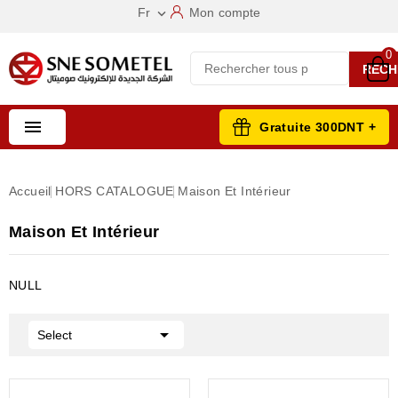
Fr
Mon compte

0
RECH

Gratuite 300DNT +
Accueil
HORS CATALOGUE
Maison Et Intérieur
Maison Et Intérieur
NULL

Select