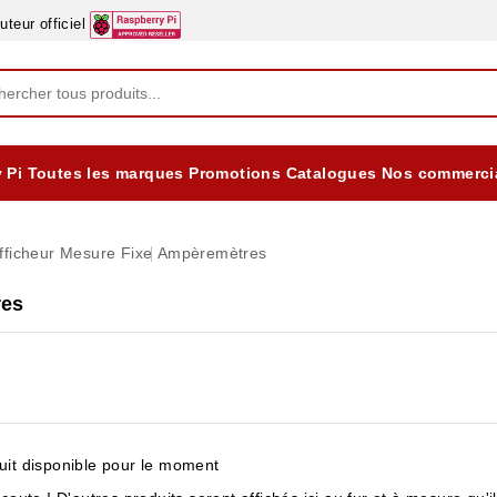
eur officiel
 Pi
Toutes les marques
Promotions
Catalogues
Nos commerci
EQUIPEMENTS DIDACTIQUES
ALIMENTATIONS ÈLECTRIQUE & BATTERES
Formation sur la Sécurité Electrique 2025
fficheur Mesure Fixe
Ampèremètres
res
it disponible pour le moment