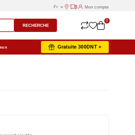
Fr
Mon compte

0
RECHERCHE
Gratuite 300DNT +
aux