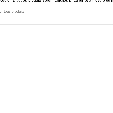
coute ! D'autres produits seront affichés ici au fur et à mesure qu'i