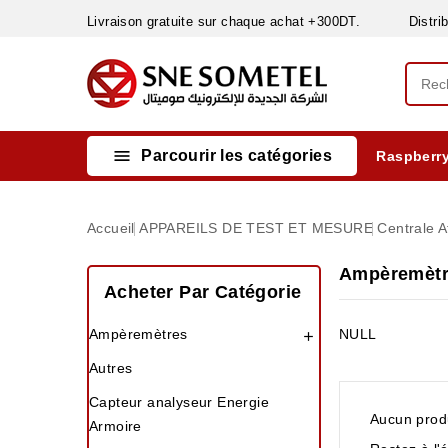
Livraison gratuite sur chaque achat +300DT. Distribut

Parcourir les catégories
Raspberry
INSTRUMENTS DE MESURE
MATERIELS CIRCUIT IMPRIMÈ & SOUDAGE
RÈGULATEURS & VARIATEURS DE VITESSE
NETTOYANTS, LUBRIFIANTS ...
Accueil
APPAREILS DE TEST ET MESURE
Centrale A
Ampèremèt
Acheter Par Catégorie
Ampèremètres
NULL

Autres
Capteur analyseur Energie
Aucun produ
Armoire