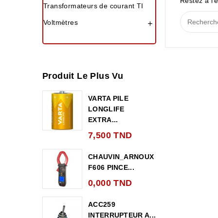
Restez à l'é
Transformateurs de courant TI
Voltmètres

Produit Le Plus Vu
VARTA PILE
LONGLIFE
EXTRA...
7,500 TND
CHAUVIN_ARNOUX
F606 PINCE...
0,000 TND
ACC259
INTERRUPTEUR A...