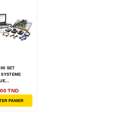
500 SET
 SYSTEME
E...
000 TND
TER PANIER