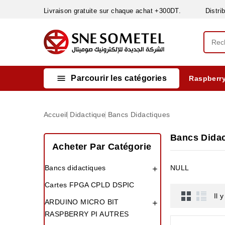
Livraison gratuite sur chaque achat +300DT. Distribut

Parcourir les catégories
Raspberry
INSTRUMENTS DE MESURE
MATERIELS CIRCUIT IMPRIMÈ & SOUDAGE
RÈGULATEURS & VARIATEURS DE VITESSE
NETTOYANTS, LUBRIFIANTS ...
Accueil
Didactique
Bancs Didactiques
Bancs Didac
Acheter Par Catégorie
Bancs didactiques
NULL

Cartes FPGA CPLD DSPIC
Il 
ARDUINO MICRO BIT

RASPBERRY PI AUTRES