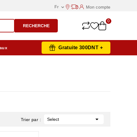
Fr
Mon compte

0
RECHERCHE
Gratuite 300DNT +
aux

Select
Trier par :