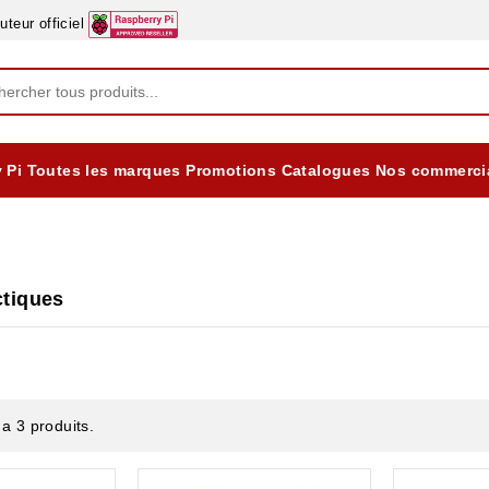
eur officiel
 Pi
Toutes les marques
Promotions
Catalogues
Nos commerci
EQUIPEMENTS DIDACTIQUES
ALIMENTATIONS ÈLECTRIQUE & BATTERES
Formation sur la Sécurité Electrique 2025
tiques
y a 3 produits.