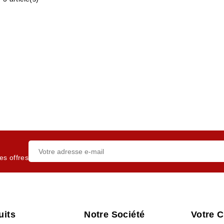
es offres
uits
Notre Société
Votre 