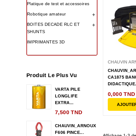
Platique de test et accessoires
Robotique amateur

BOITES DECADE RLC ET

SHUNTS
IMPRIMANTES 3D
CHAUVIN AR
CHAUVIN_A
Produit Le Plus Vu
CA1875 BAN
DIDACTIQUE.
VARTA PILE
0,000 TND
LONGLIFE
EXTRA...
AJOUTER
7,500 TND
CHAUVIN_ARNOUX
F606 PINCE...
Affichage 1-3 de