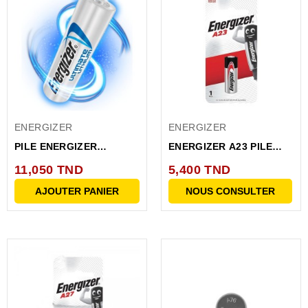
ENERGIZER
ENERGIZER
PILE ENERGIZER
ENERGIZER A23 PILE
LITHIUM L92BP2 LR03
BP1 A23 PIA23BP1
11,050 TND
5,400 TND
U92BP2
AJOUTER PANIER
NOUS CONSULTER