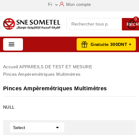
Fr
Mon compte

0
RECH

Gratuite 300DNT +
Accueil
APPAREILS DE TEST ET MESURE
Pinces Ampèremétriques Multimètres
Pinces Ampèremétriques Multimètres
NULL

Select