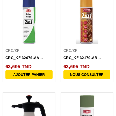
CRC/KF
CRC/KF
CRC_KF 32079-AA
CRC_KF 32170-AB
GALVANISEUR 5005
GALVANISEUR 2011
63,695 TND
63,695 TND
BLEU 500ML
ORANGER...
AJOUTER PANIER
NOUS CONSULTER