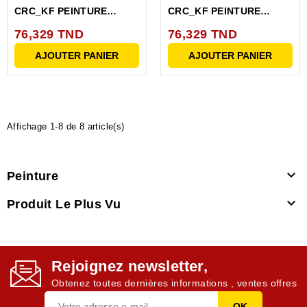
CRC_KF PEINTURE
CRC_KF PEINTURE
ACRYLIQUE ROUGE RAL
ACRYLIQUE BLANCHE
76,329 TND
76,329 TND
3000...
RAL...
AJOUTER PANIER
AJOUTER PANIER
Affichage 1-8 de 8 article(s)

Peinture

Produit Le Plus Vu
Rejoignez newsletter,
Obtenez toutes dernières informations , ventes offres