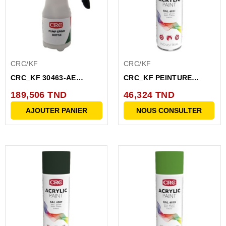
CRC/KF
CRC/KF
CRC_KF 30463-AE
CRC_KF PEINTURE
Flacon pulvérisateur 1L
ACRYLIQUE VERT
189,506 TND
46,324 TND
RESEDA RAL...
AJOUTER PANIER
NOUS CONSULTER