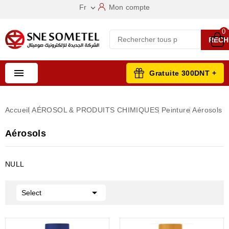
Fr
Mon compte

0
RECH

Gratuite 300DNT +
Accueil
AÉROSOL & PRODUITS CHIMIQUES
Peinture
Aérosols
Aérosols
NULL

Select