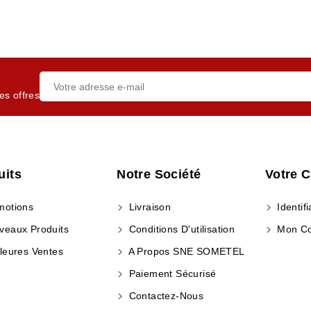
es offres
uits
Notre Société
Votre 
otions
Livraison
Identifi
eaux Produits
Conditions D'utilisation
Mon C
leures Ventes
A Propos SNE SOMETEL
Paiement Sécurisé
Contactez-Nous