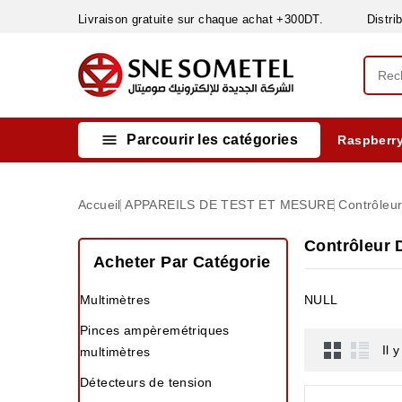
Livraison gratuite sur chaque achat +300DT. Distribut

Parcourir les catégories
Raspberry
INSTRUMENTS DE MESURE
MATERIELS CIRCUIT IMPRIMÈ & SOUDAGE
RÈGULATEURS & VARIATEURS DE VITESSE
NETTOYANTS, LUBRIFIANTS ...
Accueil
APPAREILS DE TEST ET MESURE
Contrôleur
Contrôleur 
Acheter Par Catégorie
Multimètres
NULL
Pinces ampèremétriques
Il 
multimètres
Détecteurs de tension