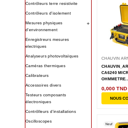
Contrôleurs terre resistivite
Contrôleurs d'isolement
Mesures physiques

d'environnement
Enregistreurs mesures
electriques
Analyseurs photovoltaïques
CHAUVIN AR
Caméras thermiques
CHAUVIN_A
CA6240 MIC
Calibrateurs
OHMMETRE..
Accessoires divers
0,000 TND
Testeurs composants
NOUS C
électroniques
Contrôlleurs d'installations
Oscilloscopes
Neuf