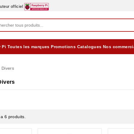
eur officiel
 Pi
Toutes les marques
Promotions
Catalogues
Nos commerci
EQUIPEMENTS DIDACTIQUES
ALIMENTATIONS ÈLECTRIQUE & BATTERES
Formation sur la Sécurité Electrique 2025
 Divers
Divers
y a 6 produits.