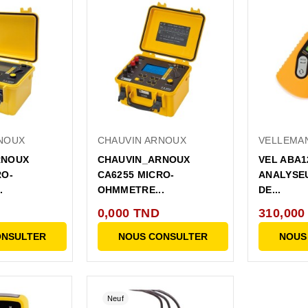
NOUX
CHAUVIN ARNOUX
VELLEMA
RNOUX
CHAUVIN_ARNOUX
VEL ABA1
RO-
CA6255 MICRO-
ANALYSEU
.
OHMMETRE...
DE...
0,000 TND
310,000
ONSULTER
NOUS CONSULTER
NOUS
Neuf