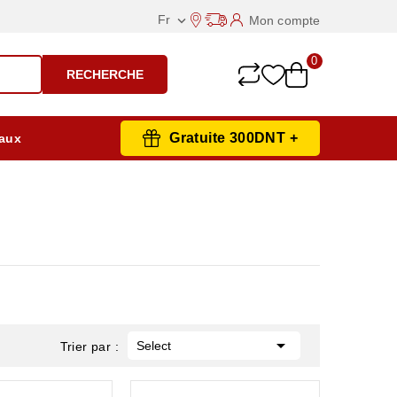
Fr
Mon compte

0
RECHERCHE
Gratuite 300DNT +
aux

Select
Trier par :