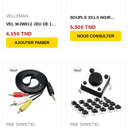
VELLEMAN
SOUPLE 3X1.5 NOIR
H05VVFTC
VEL WJW012 JEU DE 10
5,500 TND
CABLES DE...
4,150 TND
NOUS CONSULTER
AJOUTER PANIER
Neuf
Neuf
SNE SOMETEL
SNE SOMETEL