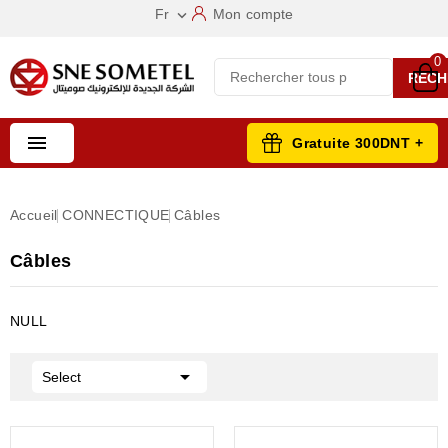
Fr
Mon compte

0
RECH

Gratuite 300DNT +
Accueil
CONNECTIQUE
Câbles
Câbles
NULL

Select