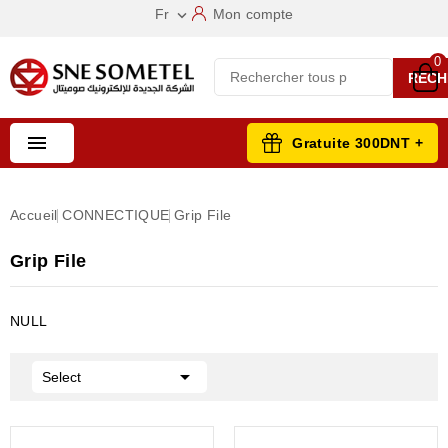
Fr
Mon compte

0
RECH

Gratuite 300DNT +
Accueil
CONNECTIQUE
Grip File
Grip File
NULL

Select