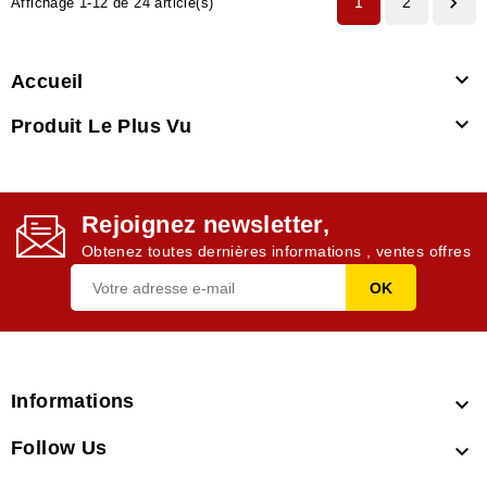

1
2
Affichage 1-12 de 24 article(s)

Accueil

Produit Le Plus Vu
Rejoignez newsletter,
Obtenez toutes dernières informations , ventes offres
Informations

Follow Us
