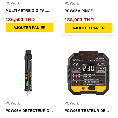
PCWork
PCWork
MULTIMETRE DIGITAL
PCW05A PINCE
TRMS 6000 pts,
MULTIMETRE TRMS 6000
136,500 TND
188,000 TND
CALIBRE...
PTS
AJOUTER PANIER
AJOUTER PANIER
PCWork
PCWork
PCW06A DETECTEUR DE
PCW06B TESTEUR DE
TENSION SANS
PRISES ELECTRIQUE