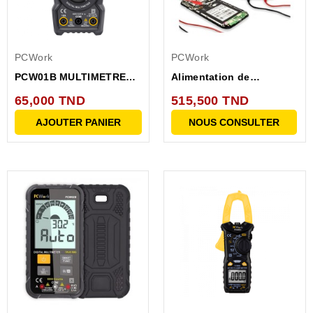
PCWork
PCWork
PCW01B MULTIMETRE
Alimentation de
DIGITAL TRMS 4000
laboratoire PCW07A
65,000 TND
515,500 TND
pts,...
AJOUTER PANIER
NOUS CONSULTER