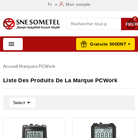
Fr
Mon compte

0
RECH

Gratuite 300DNT +
Accueil
Marques
PCWork
Liste Des Produits De La Marque PCWork

Select