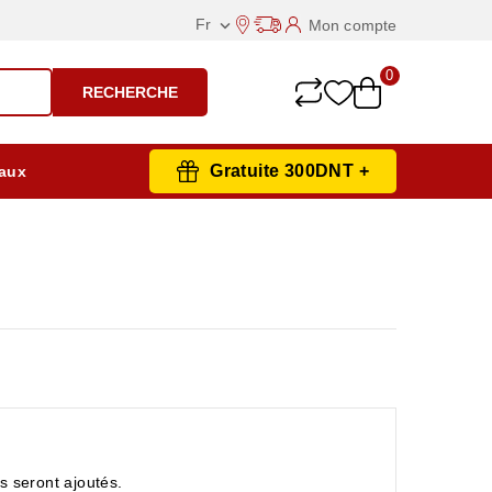
Fr
Mon compte

0
RECHERCHE
Gratuite 300DNT +
aux
ls seront ajoutés.