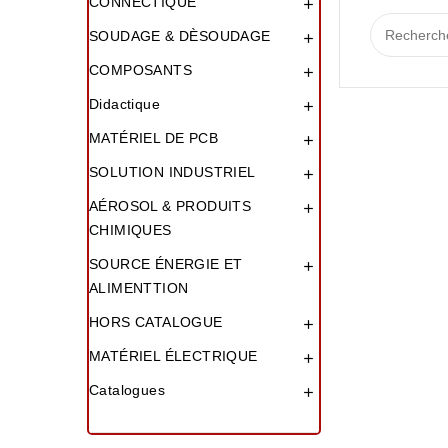
CONNECTIQUE

SOUDAGE & DÈSOUDAGE

COMPOSANTS

Didactique

MATÉRIEL DE PCB

SOLUTION INDUSTRIEL

AÉROSOL & PRODUITS

CHIMIQUES
SOURCE ÉNERGIE ET

ALIMENTTION
HORS CATALOGUE

MATÉRIEL ÉLECTRIQUE

Catalogues
