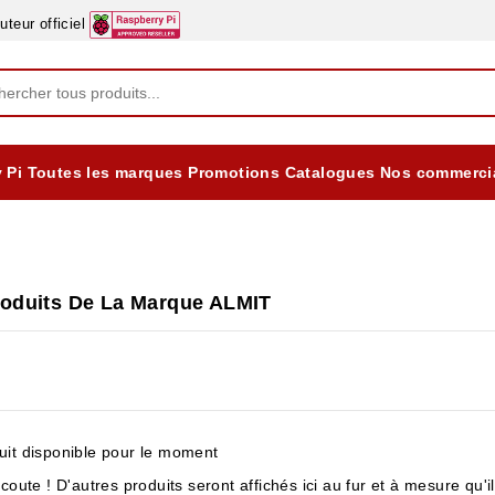
eur officiel
 Pi
Toutes les marques
Promotions
Catalogues
Nos commerci
EQUIPEMENTS DIDACTIQUES
ALIMENTATIONS ÈLECTRIQUE & BATTERES
Formation sur la Sécurité Electrique 2025
roduits De La Marque ALMIT
it disponible pour le moment
coute ! D'autres produits seront affichés ici au fur et à mesure qu'i