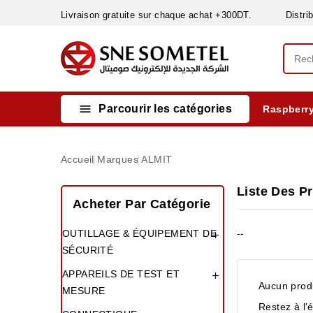
Livraison gratuite sur chaque achat +300DT. Distribut

Parcourir les catégories
Raspberry
INSTRUMENTS DE MESURE
MATERIELS CIRCUIT IMPRIMÈ & SOUDAGE
RÈGULATEURS & VARIATEURS DE VITESSE
NETTOYANTS, LUBRIFIANTS ...
Accueil
Marques
ALMIT
Liste Des P
Acheter Par Catégorie
OUTILLAGE & ÉQUIPEMENT DE
--

SÉCURITÉ
APPAREILS DE TEST ET

Aucun produ
MESURE
Restez à l'é