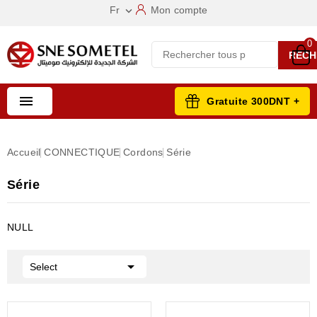
Fr
Mon compte

0
RECH

Gratuite 300DNT +
Accueil
CONNECTIQUE
Cordons
Série
Série
NULL

Select