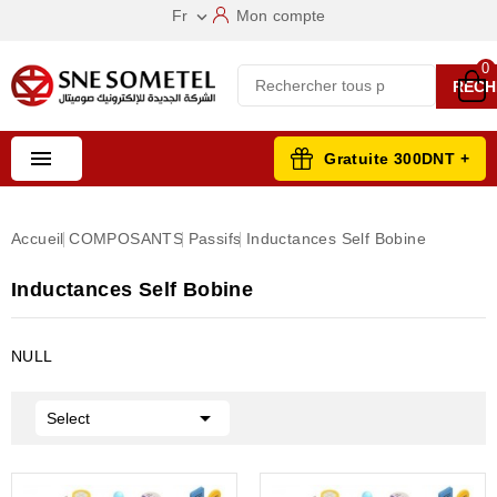
Fr
Mon compte

0
RECH

Gratuite 300DNT +
Accueil
COMPOSANTS
Passifs
Inductances Self Bobine
Inductances Self Bobine
NULL

Select