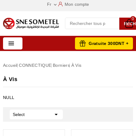
Fr
Mon compte

0
RECH

Gratuite 300DNT +
Accueil
CONNECTIQUE
Borniers
À Vis
À Vis
NULL

Select