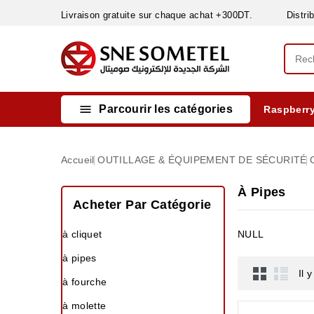
Livraison gratuite sur chaque achat +300DT. Distribut

Parcourir les catégories
Raspberry
INSTRUMENTS DE MESURE
MATERIELS CIRCUIT IMPRIMÈ & SOUDAGE
RÈGULATEURS & VARIATEURS DE VITESSE
NETTOYANTS, LUBRIFIANTS ...
Accueil
OUTILLAGE & ÉQUIPEMENT DE SÉCURITÉ
À Pipes
Acheter Par Catégorie
à cliquet
NULL
à pipes
Il 
à fourche
à molette