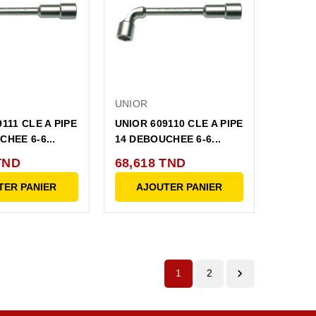
UNIOR
111 CLE A PIPE
UNIOR 609110 CLE A PIPE
HEE 6-6...
14 DEBOUCHEE 6-6...
TND
68,618 TND
TER PANIER
AJOUTER PANIER

1
2