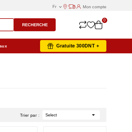
Fr
Mon compte

0
RECHERCHE
Gratuite 300DNT +
aux

Select
Trier par :