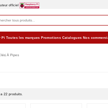
eur officiel
 Pi
Toutes les marques
Promotions
Catalogues
Nos commerci
EQUIPEMENTS DIDACTIQUES
ALIMENTATIONS ÈLECTRIQUE & BATTERES
Formation sur la Sécurité Electrique 2025
Clés
À Pipes
y a 22 produits.