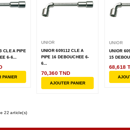
UNIOR
UNIOR
UNIOR 609112 CLE A
3 CLE A PIPE
UNIOR 609
PIPE 16 DEBOUCHEE 6-
E 6-6...
15 DEBOUC
6...
D
68,618 
70,360 TND
 PANIER
AJOU
AJOUTER PANIER
e 22 article(s)