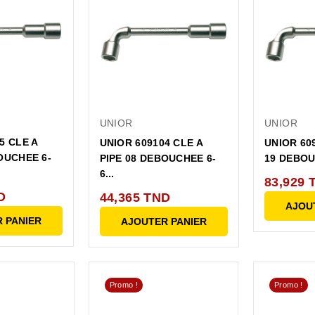
UNIOR
UNIOR
5 CLE A
UNIOR 609104 CLE A
UNIOR 609
OUCHEE 6-
PIPE 08 DEBOUCHEE 6-
19 DEBOUC
6...
83,929 
D
44,365 TND
AJOU
 PANIER
AJOUTER PANIER
Promo !
Promo !