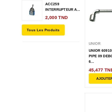
ACC259
INTERRUPTEUR A...
2,000 TND
Tous Les Produits
UNIOR
UNIOR 60910
PIPE 09 DEB
6...
45,477 TN
AJOUTER