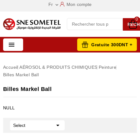
Fr
Mon compte

0
RECH

Gratuite 300DNT +
Accueil
AÉROSOL & PRODUITS CHIMIQUES
Peinture
Billes Markel Ball
Billes Markel Ball
NULL

Select