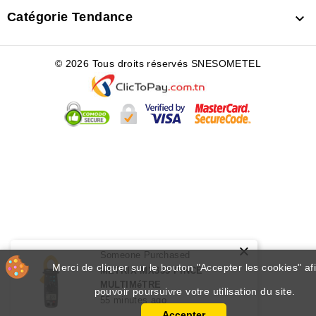
Catégorie Tendance

© 2026 Tous droits réservés SNESOMETEL
×
Someone Purchased
Merci de cliquer sur le bouton "Accepter les cookies" af
METRIX MX355 PINCE
MULTIMéTRE
pouvoir poursuivre votre utilisation du site.
55 minutes ago
Accepter