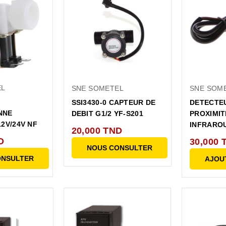
EL
SNE SOMETEL
SNE SOM
SSI3430-0 CAPTEUR DE
DETECTE
NNE
DEBIT G1/2 YF-S201
PROXIMIT
2V/24V NF
INFRAROU
20,000 TND
D
30,000 
NOUS CONSULTER
ONSULTER
AJOU