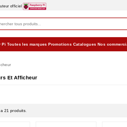
eur officiel
 Pi
Toutes les marques
Promotions
Catalogues
Nos commerci
EQUIPEMENTS DIDACTIQUES
ALIMENTATIONS ÈLECTRIQUE & BATTERES
Formation sur la Sécurité Electrique 2025
icheur
rs Et Afficheur
y a 21 produits.