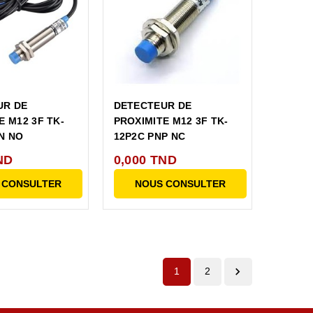
UR DE
DETECTEUR DE
E M12 3F TK-
PROXIMITE M12 3F TK-
N NO
12P2C PNP NC
ND
0,000 TND
 CONSULTER
NOUS CONSULTER

1
2