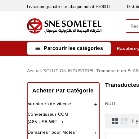
Livraison gratuite sur chaque achat +300DT. Distribut

Parcourir les catégories
Raspberry
INSTRUMENTS DE MESURE
MATERIELS CIRCUIT IMPRIMÈ & SOUDAGE
RÈGULATEURS & VARIATEURS DE VITESSE
NETTOYANTS, LUBRIFIANTS ...
Accueil
SOLUTION INDUSTRIEL
Transducteurs Et Aff
Transducteu
Acheter Par Catégorie
Variateurs de vitesse
NULL

Convertisseur COM
Il 
(485,USB,WIFI..)
Démarreur pour Moteur
