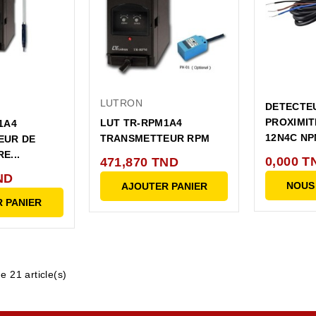
LUTRON
DETECTE
PROXIMIT
LUT TR-RPM1A4
1A4
12N4C NP
TRANSMETTEUR RPM
EUR DE
E...
0,000 T
471,870 TND
ND
NOUS
AJOUTER PANIER
 PANIER
e 21 article(s)