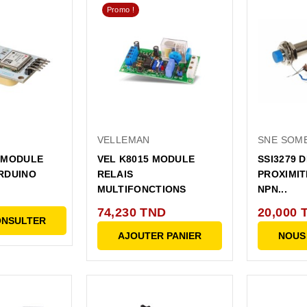
Promo !
VELLEMAN
SNE SOM
 MODULE
VEL K8015 MODULE
SSI3279 
RDUINO
RELAIS
PROXIMIT
MULTIFONCTIONS
NPN...
74,230 TND
20,000 
ONSULTER
AJOUTER PANIER
NOUS