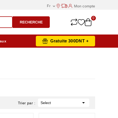
Fr
Mon compte

0
RECHERCHE
Gratuite 300DNT +
aux

Select
Trier par :