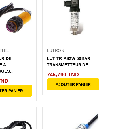
ETEL
LUTRON
UR DE
LUT TR-PS2W-50BAR
E A
TRANSMETTEUR DE...
GES...
745,790 TND
TND
AJOUTER PANIER
TER PANIER