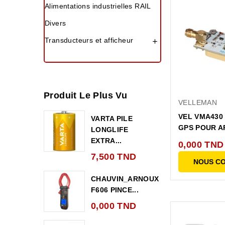
Alimentations industrielles RAIL
Divers
Transducteurs et afficheur

Produit Le Plus Vu
VELLEMAN
VEL VMA430
VARTA PILE
GPS POUR A
LONGLIFE
EXTRA...
0,000 TND
7,500 TND
NOUS C
CHAUVIN_ARNOUX
F606 PINCE...
0,000 TND