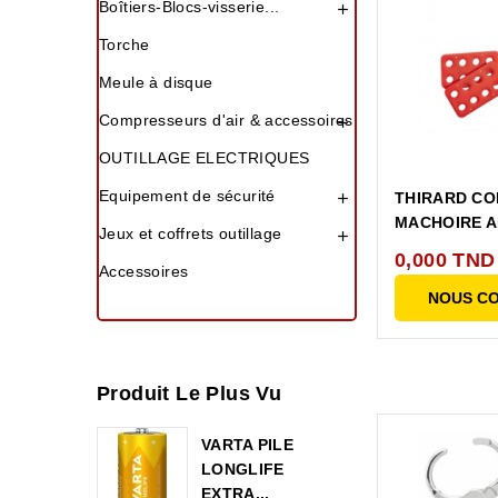
Boîtiers-Blocs-visserie...

Torche
Meule à disque
Compresseurs d'air & accessoires

OUTILLAGE ELECTRIQUES
Equipement de sécurité
THIRARD CO

MACHOIRE A
Jeux et coffrets outillage

0,000 TND
Accessoires
NOUS C
Produit Le Plus Vu
VARTA PILE
LONGLIFE
EXTRA...