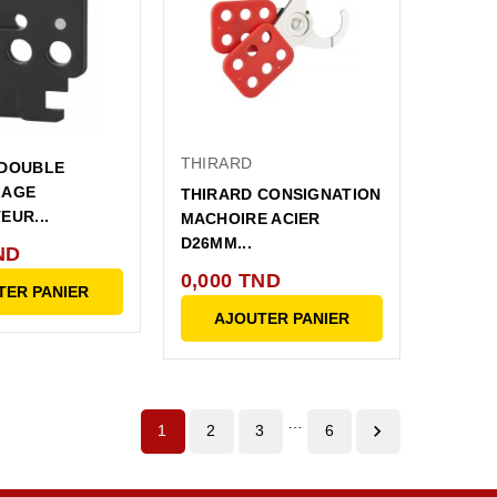
THIRARD
 DOUBLE
LAGE
THIRARD CONSIGNATION
EUR...
MACHOIRE ACIER
D26MM...
ND
0,000 TND
TER PANIER
AJOUTER PANIER
…

1
2
3
6