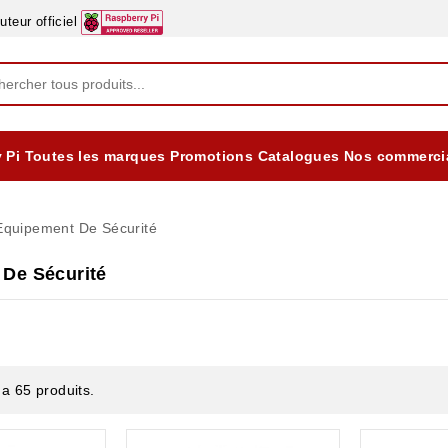
eur officiel
 Pi
Toutes les marques
Promotions
Catalogues
Nos commerci
EQUIPEMENTS DIDACTIQUES
ALIMENTATIONS ÈLECTRIQUE & BATTERES
Formation sur la Sécurité Electrique 2025
Equipement De Sécurité
De Sécurité
y a 65 produits.