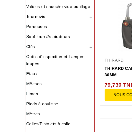
Valises et sacoche vide outillage
Tournevis

Perceuses
Souffleurs/Aspirateurs
Clés

Outils d'inspection et Lampes
THIRARD
loupes
THIRARD CA
Etaux
30MM
Mêches
79,730 TN
Limes
NOUS C
Pieds à coulisse
Mètres
Colles/Pistolets à colle