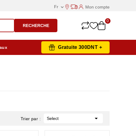
Fr
Mon compte

0
RECHERCHE
Gratuite 300DNT +
aux

Select
Trier par :