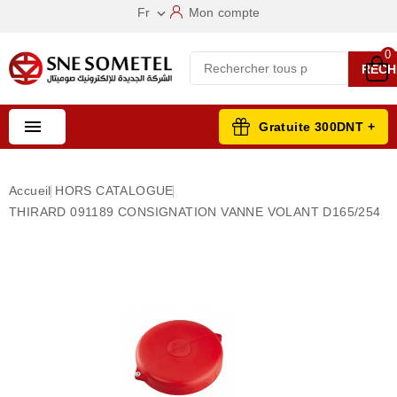
Fr
Mon compte

0
RECH

Gratuite 300DNT +
Accueil
HORS CATALOGUE
THIRARD 091189 CONSIGNATION VANNE VOLANT D165/254