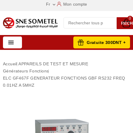
Fr
Mon compte

0
RECH

Gratuite 300DNT +
Accueil
APPAREILS DE TEST ET MESURE
Générateurs Fonctions
ELC GF467F GENERATEUR FONCTIONS GBF RS232 FREQ
0.01HZ A 5MHZ