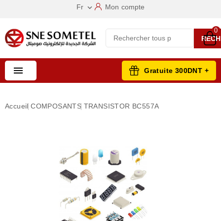
Fr
Mon compte

0
RECH

Gratuite 300DNT +
Accueil
COMPOSANTS
TRANSISTOR BC557A