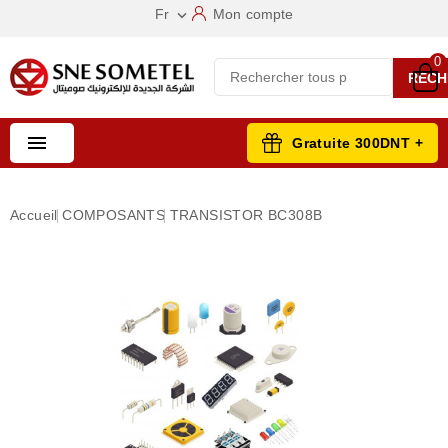
Fr
Mon compte

0
RECH

Gratuite 300DNT +
Accueil
COMPOSANTS
TRANSISTOR BC308B