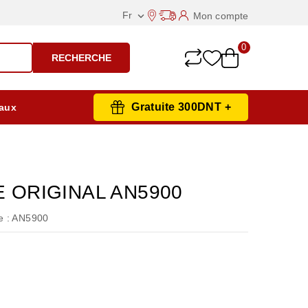
Fr
Mon compte

0
RECHERCHE
Gratuite 300DNT +
aux
E ORIGINAL AN5900
 :
AN5900