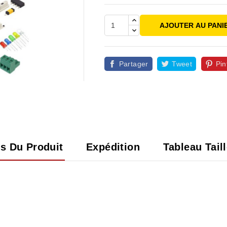
AJOUTER AU PANI
Partager
Tweet
Pin

ls Du Produit
Expédition
Tableau Tail