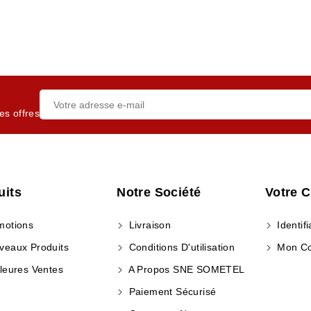
es offres
uits
Notre Société
Votre 
otions
Livraison
Identifi
eaux Produits
Conditions D'utilisation
Mon C
leures Ventes
A Propos SNE SOMETEL
Paiement Sécurisé