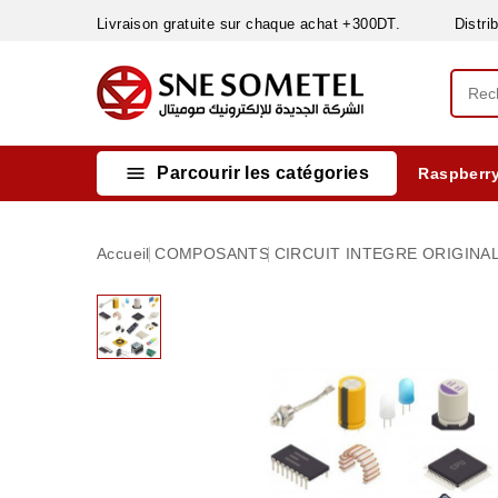
Livraison gratuite sur chaque achat +300DT. Distribut

Parcourir les catégories
Raspberry
INSTRUMENTS DE MESURE
MATERIELS CIRCUIT IMPRIMÈ & SOUDAGE
RÈGULATEURS & VARIATEURS DE VITESSE
NETTOYANTS, LUBRIFIANTS ...
Accueil
COMPOSANTS
CIRCUIT INTEGRE ORIGINAL