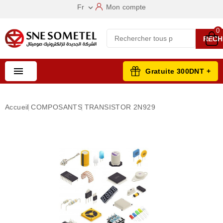
Fr
Mon compte

0
RECH

Gratuite 300DNT +
Accueil
COMPOSANTS
TRANSISTOR 2N929