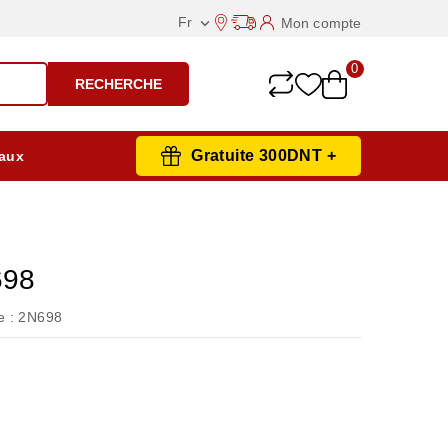
Fr
Mon compte

0
RECHERCHE
Gratuite 300DNT +
aux
698
 :
2N698