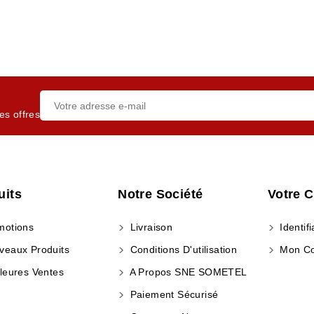
es offres
uits
Notre Société
Votre 
otions
Livraison
Identifi
eaux Produits
Conditions D'utilisation
Mon C
leures Ventes
A Propos SNE SOMETEL
Paiement Sécurisé