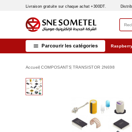
Livraison gratuite sur chaque achat +300DT. Distribut

Parcourir les catégories
Raspberry
INSTRUMENTS DE MESURE
MATERIELS CIRCUIT IMPRIMÈ & SOUDAGE
RÈGULATEURS & VARIATEURS DE VITESSE
NETTOYANTS, LUBRIFIANTS ...
Accueil
COMPOSANTS
TRANSISTOR 2N698