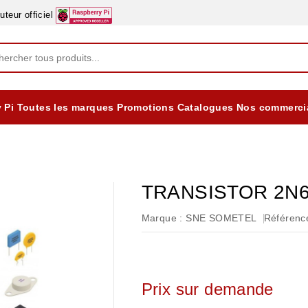
eur officiel
 Pi
Toutes les marques
Promotions
Catalogues
Nos commerci
EQUIPEMENTS DIDACTIQUES
ALIMENTATIONS ÈLECTRIQUE & BATTERES
Formation sur la Sécurité Electrique 2025
TRANSISTOR 2N
Marque :
SNE SOMETEL
Référence
Prix sur demande