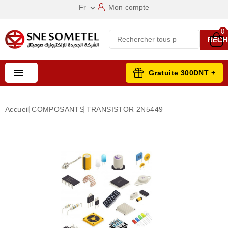
Fr
Mon compte

0
RECH

Gratuite 300DNT +
Accueil
COMPOSANTS
TRANSISTOR 2N5449