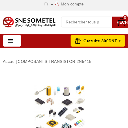
Fr
Mon compte

0
RECH

Gratuite 300DNT +
Accueil
COMPOSANTS
TRANSISTOR 2N5415