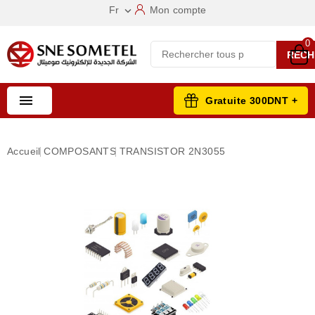
Fr
Mon compte

0
RECH

Gratuite 300DNT +
Accueil
COMPOSANTS
TRANSISTOR 2N3055