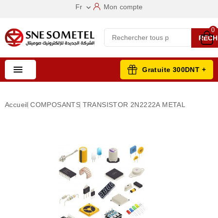
Fr
Mon compte

0
RECH

Gratuite 300DNT +
Accueil
COMPOSANTS
TRANSISTOR 2N2222A METAL