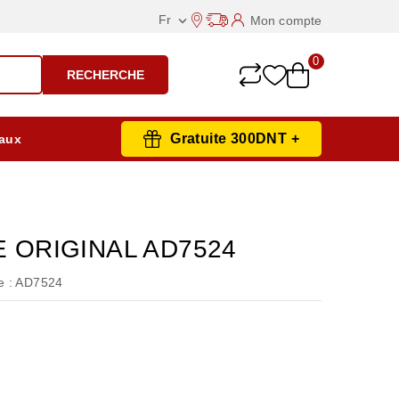
Fr
Mon compte

0
RECHERCHE
Gratuite 300DNT +
aux
E ORIGINAL AD7524
 :
AD7524