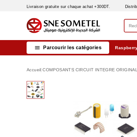
Livraison gratuite sur chaque achat +300DT. Distribut

Parcourir les catégories
Raspberry
INSTRUMENTS DE MESURE
MATERIELS CIRCUIT IMPRIMÈ & SOUDAGE
RÈGULATEURS & VARIATEURS DE VITESSE
NETTOYANTS, LUBRIFIANTS ...
Accueil
COMPOSANTS
CIRCUIT INTEGRE ORIGINAL