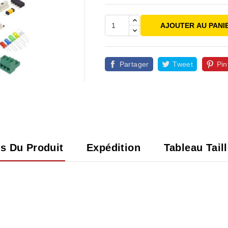
AJOUTER AU PANI
Partager
Tweet
Pin

ls Du Produit
Expédition
Tableau Tail