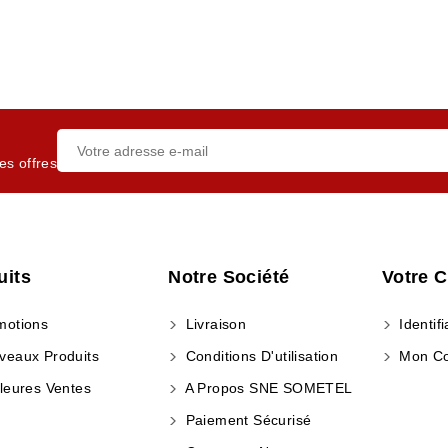
es offres
uits
Notre Société
Votre 
otions
Livraison
Identifi
eaux Produits
Conditions D'utilisation
Mon C
leures Ventes
A Propos SNE SOMETEL
Paiement Sécurisé