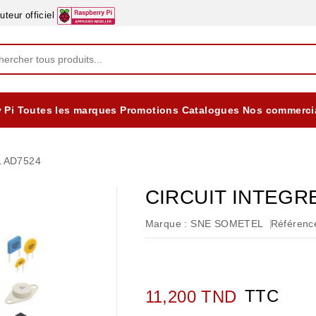
eur officiel
 Pi
Toutes les marques
Promotions
Catalogues
Nos commerci
EQUIPEMENTS DIDACTIQUES
ALIMENTATIONS ÈLECTRIQUE & BATTERES
Formation sur la Sécurité Electrique 2025
 AD7524
CIRCUIT INTEGR
Marque :
SNE SOMETEL
Référence
TTC
11,200 TND