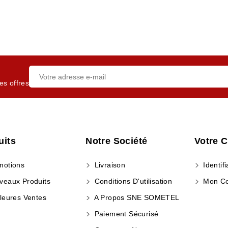
es offres
uits
Notre Société
Votre 
otions
Livraison
Identifi
eaux Produits
Conditions D'utilisation
Mon C
leures Ventes
A Propos SNE SOMETEL
Paiement Sécurisé