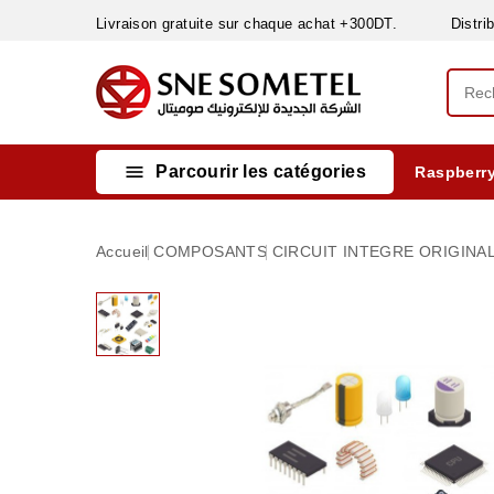
Livraison gratuite sur chaque achat +300DT. Distribut

Parcourir les catégories
Raspberry
INSTRUMENTS DE MESURE
MATERIELS CIRCUIT IMPRIMÈ & SOUDAGE
RÈGULATEURS & VARIATEURS DE VITESSE
NETTOYANTS, LUBRIFIANTS ...
Accueil
COMPOSANTS
CIRCUIT INTEGRE ORIGINAL