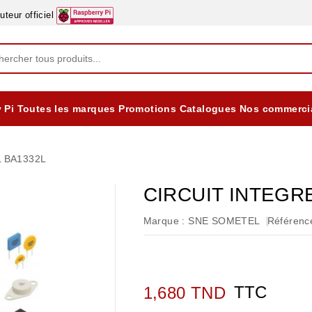
eur officiel
 Pi
Toutes les marques
Promotions
Catalogues
Nos commerci
EQUIPEMENTS DIDACTIQUES
ALIMENTATIONS ÈLECTRIQUE & BATTERES
Formation sur la Sécurité Electrique 2025
 BA1332L
CIRCUIT INTEGR
Marque :
SNE SOMETEL
Référence
TTC
1,680 TND