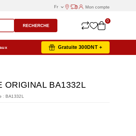
Fr
Mon compte

0
RECHERCHE
Gratuite 300DNT +
aux
E ORIGINAL BA1332L
 :
BA1332L