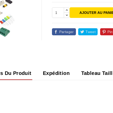
AJOUTER AU PANI
Partager
Tweet
Pin

ls Du Produit
Expédition
Tableau Tail