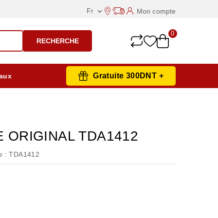
Fr
Mon compte

0
RECHERCHE
Gratuite 300DNT +
aux
E ORIGINAL TDA1412
 :
TDA1412