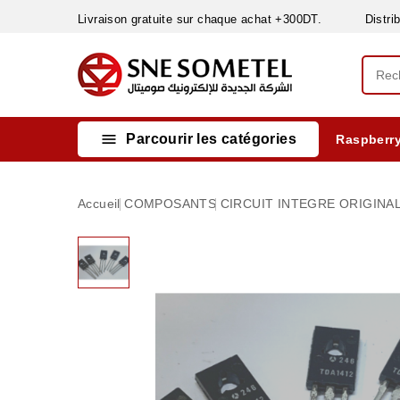
Livraison gratuite sur chaque achat +300DT. Distribut

Parcourir les catégories
Raspberry
INSTRUMENTS DE MESURE
MATERIELS CIRCUIT IMPRIMÈ & SOUDAGE
RÈGULATEURS & VARIATEURS DE VITESSE
NETTOYANTS, LUBRIFIANTS ...
Accueil
COMPOSANTS
CIRCUIT INTEGRE ORIGINA