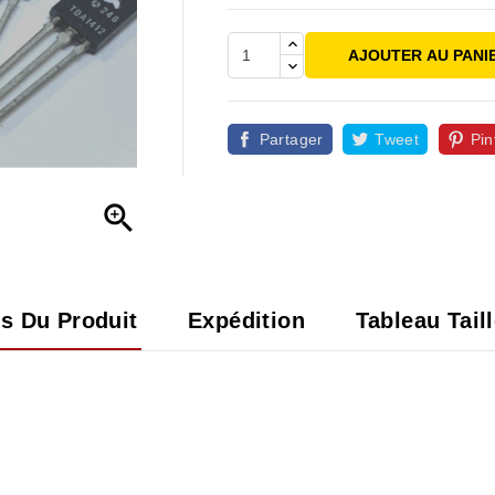
AJOUTER AU PANI
Partager
Tweet
Pin

ls Du Produit
Expédition
Tableau Tail