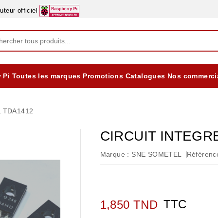
eur officiel
 Pi
Toutes les marques
Promotions
Catalogues
Nos commerci
EQUIPEMENTS DIDACTIQUES
ALIMENTATIONS ÈLECTRIQUE & BATTERES
Formation sur la Sécurité Electrique 2025
L TDA1412
CIRCUIT INTEGR
Marque :
SNE SOMETEL
Référence
TTC
1,850 TND