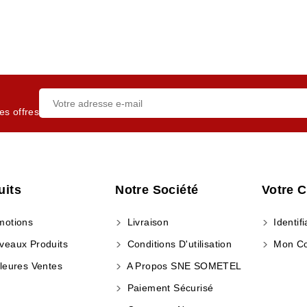
es offres
uits
Notre Société
Votre 
otions
Livraison
Identifi
eaux Produits
Conditions D'utilisation
Mon C
leures Ventes
A Propos SNE SOMETEL
Paiement Sécurisé