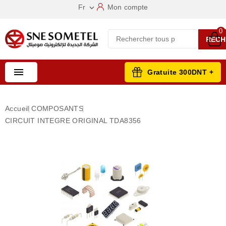
Fr
Mon compte

0
RECH

Gratuite 300DNT +
Accueil
COMPOSANTS
CIRCUIT INTEGRE ORIGINAL TDA8356