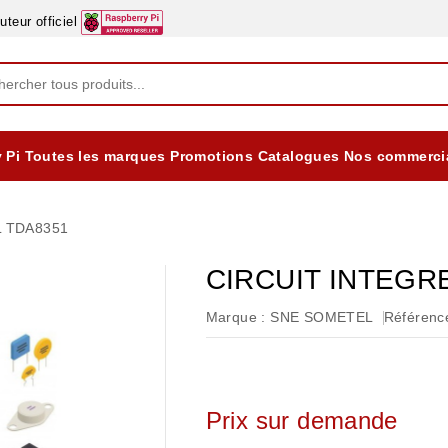
eur officiel
 Pi
Toutes les marques
Promotions
Catalogues
Nos commerci
EQUIPEMENTS DIDACTIQUES
ALIMENTATIONS ÈLECTRIQUE & BATTERES
Formation sur la Sécurité Electrique 2025
L TDA8351
CIRCUIT INTEGR
Marque :
SNE SOMETEL
Référence
Prix sur demande