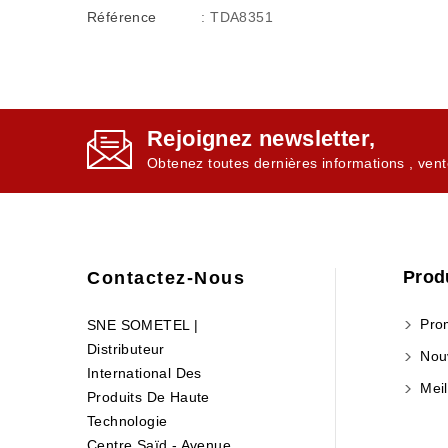
Référence
: TDA8351
Rejoignez newsletter,
Obtenez toutes dernières informations , vent
Prod
Contactez-Nous
Prom
SNE SOMETEL |
Distributeur
Nouv
International Des
Meil
Produits De Haute
Technologie
Centre Saïd - Avenue