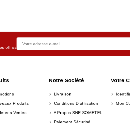
es offres
uits
Notre Société
Votre 
otions
Livraison
Identifi
eaux Produits
Conditions D'utilisation
Mon C
leures Ventes
A Propos SNE SOMETEL
Paiement Sécurisé