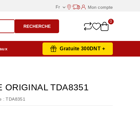
Fr
Mon compte

0
RECHERCHE
Gratuite 300DNT +
aux
E ORIGINAL TDA8351
 :
TDA8351