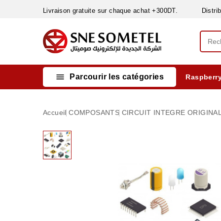
Livraison gratuite sur chaque achat +300DT. Distribut

Parcourir les catégories
Raspberry
INSTRUMENTS DE MESURE
MATERIELS CIRCUIT IMPRIMÈ & SOUDAGE
RÈGULATEURS & VARIATEURS DE VITESSE
NETTOYANTS, LUBRIFIANTS ...
Accueil
COMPOSANTS
CIRCUIT INTEGRE ORIGINA