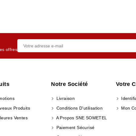
es offres
uits
Notre Société
Votre 
otions
Livraison
Identifi
eaux Produits
Conditions D'utilisation
Mon C
leures Ventes
A Propos SNE SOMETEL
Paiement Sécurisé