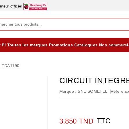
eur officiel
 Pi
Toutes les marques
Promotions
Catalogues
Nos commerci
EQUIPEMENTS DIDACTIQUES
ALIMENTATIONS ÈLECTRIQUE & BATTERES
Formation sur la Sécurité Electrique 2025
L TDA1190
CIRCUIT INTEGR
Marque :
SNE SOMETEL
Référence
TTC
3,850 TND