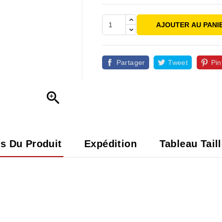
AJOUTER AU PANI
Partager
Tweet
Pin

ls Du Produit
Expédition
Tableau Tail