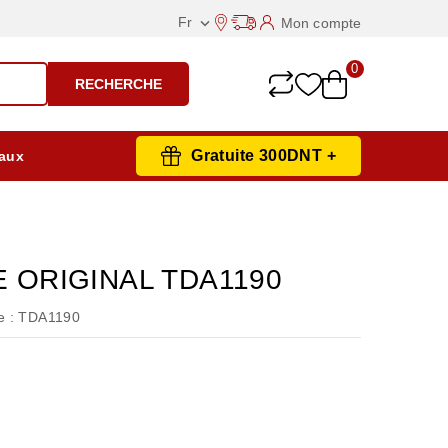
Fr
Mon compte

0
RECHERCHE
Gratuite 300DNT +
aux
E ORIGINAL TDA1190
 :
TDA1190