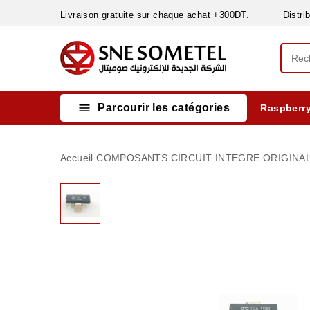
Livraison gratuite sur chaque achat +300DT. Distribut

Parcourir les catégories
Raspberry
INSTRUMENTS DE MESURE
MATERIELS CIRCUIT IMPRIMÈ & SOUDAGE
RÈGULATEURS & VARIATEURS DE VITESSE
NETTOYANTS, LUBRIFIANTS ...
Accueil
COMPOSANTS
CIRCUIT INTEGRE ORIGINA