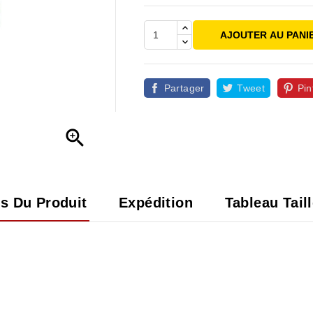
AJOUTER AU PANI
Partager
Tweet
Pin

ls Du Produit
Expédition
Tableau Tail