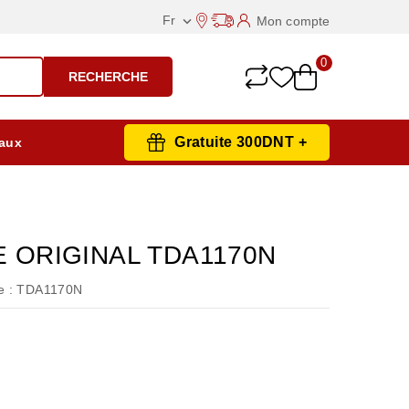
Fr
Mon compte

0
RECHERCHE
Gratuite 300DNT +
aux
E ORIGINAL TDA1170N
 :
TDA1170N