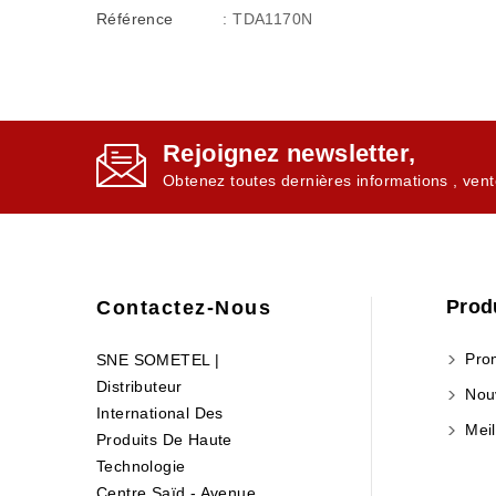
Référence
: TDA1170N
Rejoignez newsletter,
Obtenez toutes dernières informations , vent
Prod
Contactez-Nous
Prom
SNE SOMETEL |
Distributeur
Nouv
International Des
Meil
Produits De Haute
Technologie
Centre Saïd - Avenue