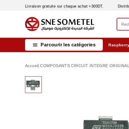
Livraison gratuite sur chaque achat +300DT. Distribut

Parcourir les catégories
Raspberry
INSTRUMENTS DE MESURE
MATERIELS CIRCUIT IMPRIMÈ & SOUDAGE
RÈGULATEURS & VARIATEURS DE VITESSE
NETTOYANTS, LUBRIFIANTS ...
Accueil
COMPOSANTS
CIRCUIT INTEGRE ORIGINA