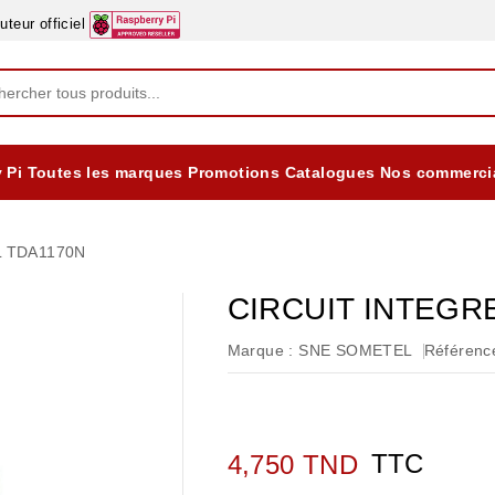
eur officiel
 Pi
Toutes les marques
Promotions
Catalogues
Nos commerci
EQUIPEMENTS DIDACTIQUES
ALIMENTATIONS ÈLECTRIQUE & BATTERES
Formation sur la Sécurité Electrique 2025
L TDA1170N
CIRCUIT INTEGR
Marque :
SNE SOMETEL
Référence
TTC
4,750 TND