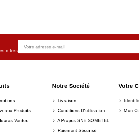
es offres
uits
Notre Société
Votre 
otions
Livraison
Identifi
eaux Produits
Conditions D'utilisation
Mon C
leures Ventes
A Propos SNE SOMETEL
Paiement Sécurisé