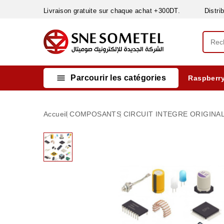
Livraison gratuite sur chaque achat +300DT. Distribut

Parcourir les catégories
Raspberry
INSTRUMENTS DE MESURE
MATERIELS CIRCUIT IMPRIMÈ & SOUDAGE
RÈGULATEURS & VARIATEURS DE VITESSE
NETTOYANTS, LUBRIFIANTS ...
Accueil
COMPOSANTS
CIRCUIT INTEGRE ORIGINA