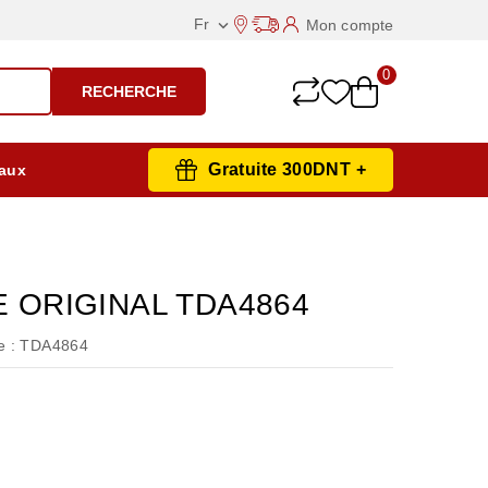
Fr
Mon compte

0
RECHERCHE
Gratuite 300DNT +
aux
E ORIGINAL TDA4864
 :
TDA4864