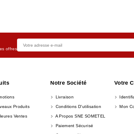
es offres
uits
Notre Société
Votre 
otions
Livraison
Identifi
eaux Produits
Conditions D'utilisation
Mon C
leures Ventes
A Propos SNE SOMETEL
Paiement Sécurisé