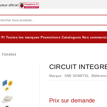
eur officiel
 Pi
Toutes les marques
Promotions
Catalogues
Nos commerci
EQUIPEMENTS DIDACTIQUES
ALIMENTATIONS ÈLECTRIQUE & BATTERES
Formation sur la Sécurité Electrique 2025
L TDA4864
CIRCUIT INTEGR
Marque :
SNE SOMETEL
Référence
Prix sur demande