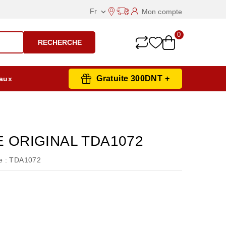
Fr
Mon compte

0
RECHERCHE
Gratuite 300DNT +
aux
E ORIGINAL TDA1072
 :
TDA1072