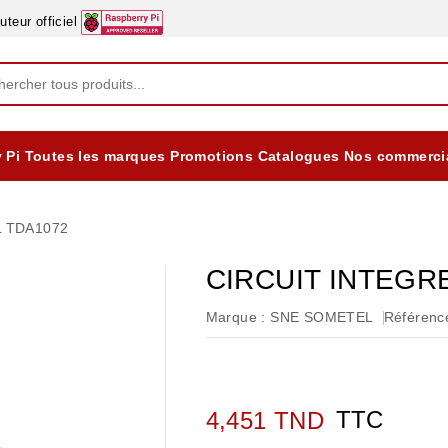
eur officiel
 Pi
Toutes les marques
Promotions
Catalogues
Nos commerci
EQUIPEMENTS DIDACTIQUES
ALIMENTATIONS ÈLECTRIQUE & BATTERES
Formation sur la Sécurité Electrique 2025
L TDA1072
CIRCUIT INTEGR
Marque :
SNE SOMETEL
Référence
TTC
4,451 TND