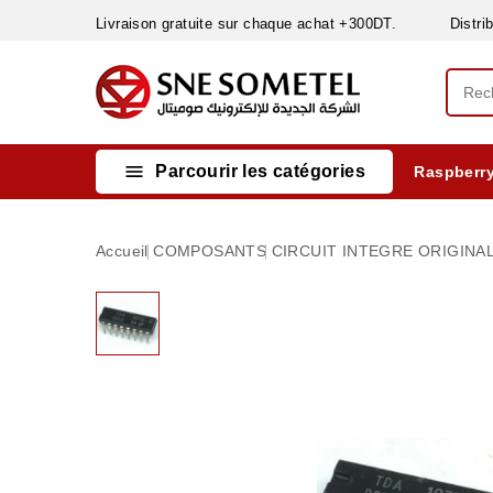
Livraison gratuite sur chaque achat +300DT. Distribut

Parcourir les catégories
Raspberry
INSTRUMENTS DE MESURE
MATERIELS CIRCUIT IMPRIMÈ & SOUDAGE
RÈGULATEURS & VARIATEURS DE VITESSE
NETTOYANTS, LUBRIFIANTS ...
Accueil
COMPOSANTS
CIRCUIT INTEGRE ORIGINA