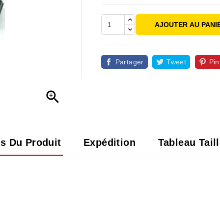
AJOUTER AU PANI
Partager
Tweet
Pin

ls Du Produit
Expédition
Tableau Tail