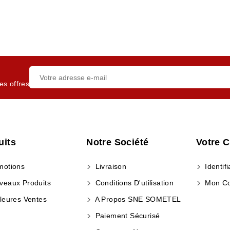
es offres
uits
Notre Société
Votre 
otions
Livraison
Identifi
eaux Produits
Conditions D'utilisation
Mon C
leures Ventes
A Propos SNE SOMETEL
Paiement Sécurisé